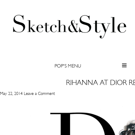
SUMMER MIX | Sketch & Style
POP'S MENU
RIHANNA AT DIOR 
May 22, 2014
Leave a Comment