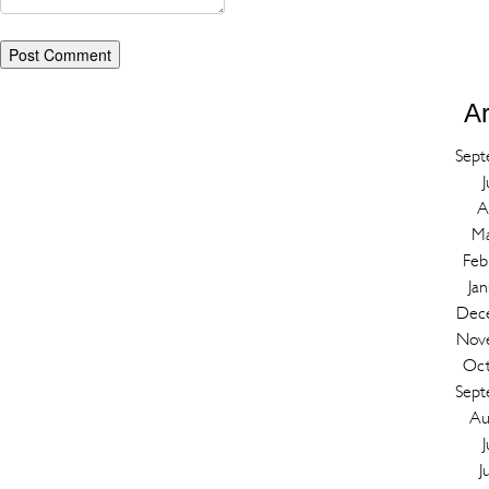
Ar
Sept
J
A
Ma
Feb
Ja
Dec
Nov
Oct
Sept
Au
J
J