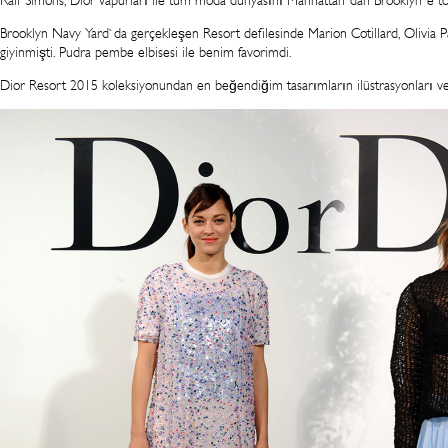
Ralf Simons, Dior vapurları ile tüm moda dünyasını Manhattan`dan Brooklyn`e t
Brooklyn Navy Yard`da gerçekleşen Resort defilesinde Marion Cotillard, Olivia Pa
giyinmişti. Pudra pembe elbisesi ile benim favorimdi.
Dior Resort 2015 koleksiyonundan en beğendiğim tasarımların ilüstrasyonları ve def